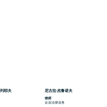
基列耶夫
尼古拉·杰鲁诺夫
律师
务
企业法律业务