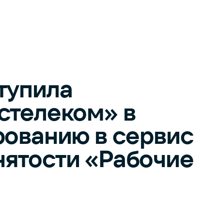
тупила
стелеком» в
рованию в сервис
нятости «Рабочие