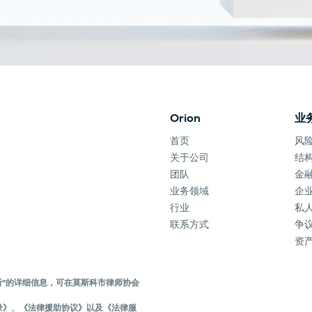
Orion
业
首页
风
关于公司
结
团队
金
业务领域
企
行业
私
联系方式
争
资
务所”的详细信息，可在莫斯科市律师协会
交流备忘录》、《法律援助协议》以及《法律服