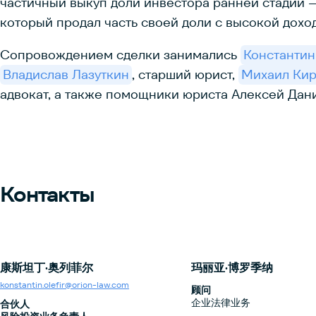
частичный выкуп доли инвестора ранней стадии 
который продал часть своей доли с высокой дохо
Сопровождением сделки занимались
Константи
Владислав Лазуткин
, старший юрист,
Михаил Ки
адвокат, а также помощники юриста Алексей Дани
Контакты
康斯坦丁·奥列菲尔
玛丽亚·博罗季纳
konstantin.olefir@orion-law.com
顾问
企业法律业务
合伙人