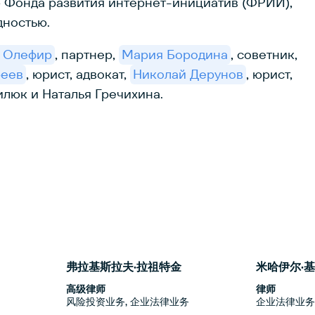
– Фонда развития интернет-инициатив (ФРИИ),
дностью.
н Олефир
, партнер,
Мария Бородина
, советник,
реев
, юрист, адвокат,
Николай Дерунов
, юрист,
люк и Наталья Гречихина.
弗拉基斯拉夫·拉祖特金
米哈伊尔·
高级律师
律师
风险投资业务, 企业法律业务
企业法律业