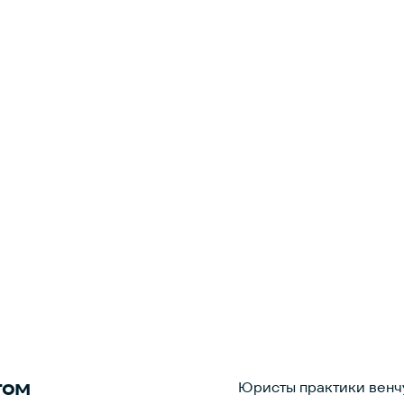
том
Юристы практики венч