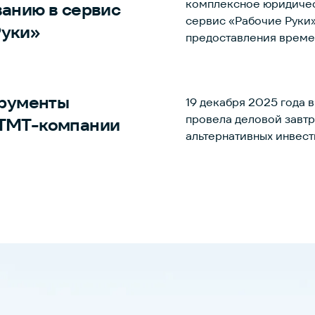
комплексное юридичес
ванию в сервис
сервис «Рабочие Руки»
Руки»
предоставления време
расширить портфель ци
трументы
19 декабря 2025 года 
провела деловой завтр
 TMT-компании
альтернативных инвес