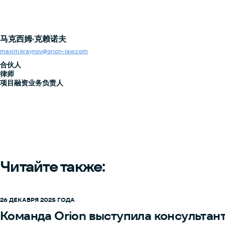
马克西姆·克赖诺夫
maxim.kraynov@orion-law.com
合伙人
律师
项目融资业务负责人
Читайте также:
26 ДЕКАБРЯ 2025 ГОДА
Команда Orion выступила консультан