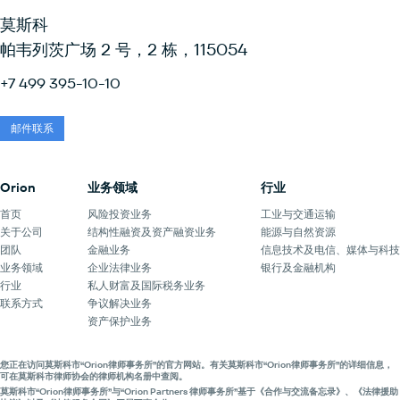
莫斯科
帕韦列茨广场 2 号，2 栋，115054
+7 499 395-10-10
邮件联系
Orion
业务领域
行业
首页
风险投资业务
工业与交通运输
关于公司
结构性融资及资产融资业务
能源与自然资源
团队
金融业务
信息技术及电信、媒体与科技
业务领域
企业法律业务
银行及金融机构
行业
私人财富及国际税务业务
联系方式
争议解决业务
资产保护业务
您正在访问莫斯科市“Orion律师事务所”的官方网站。有关莫斯科市“Orion律师事务所”的详细信息，
可在莫斯科市律师协会的律师机构名册中查阅。
莫斯科市“Orion律师事务所”与“Orion Partners 律师事务所”基于《合作与交流备忘录》、《法律援助