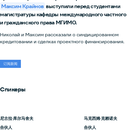
Максим Крайнов
выступили перед студентами
магистратуры кафедры международного частного
и гражданского права МГИМО.
Николай и Максим рассказали о синдицированном
кредитовании и сделках проектного финансирования.
订阅新闻
Спикеры
尼古拉·库尔马舍夫
马克西姆·克赖诺夫
合伙人
合伙人