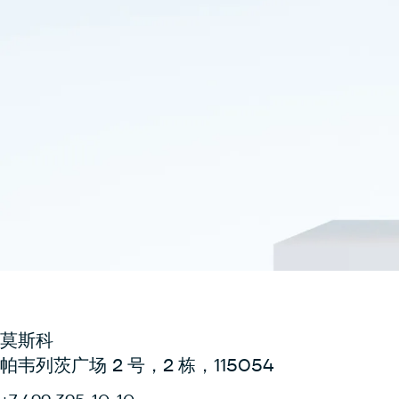
莫斯科
帕韦列茨广场 2 号，2 栋，115054