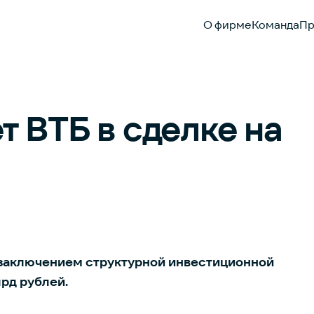
О фирме
Команда
Пр
т ВТБ в сделке на
с заключением структурной инвестиционной
рд рублей.