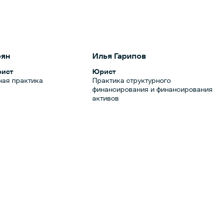
оян
Илья Гарипов
рист
Юрист
ная практика
Практика структурного
финансирования и финансирования
активов