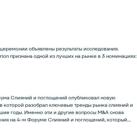
а церемонии объявлены результаты исследования.
on признана одной из лучших на рынке в 3 номинациях:
ума Слияний и поглощений опубликовал новую
 в которой разобрал ключевые тренды рынка слияний и
гие вопросы M&A снова
ения на 4-м Форуме Слияний и поглощений, который
6 года. Это одно из ключевых событий для юридических
щее специалистов по слияниям и поглощениям, лидеров