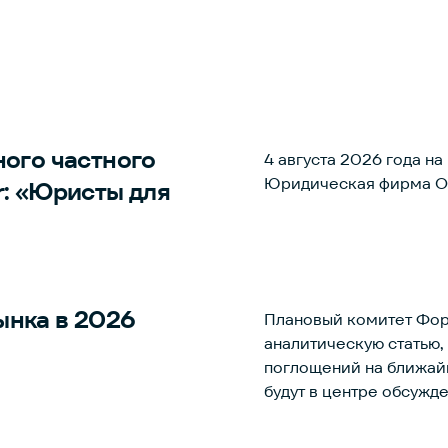
ного частного
4 августа 2026 года н
Юридическая фирма Ori
r:
«Юристы для
ынка в 2026
Плановый комитет Фор
аналитическую статью,
поглощений на ближайшие годы. Именно эти и дру
будут в центре обсужд
пройдет 12 ноября 202
экспертов, объединяю