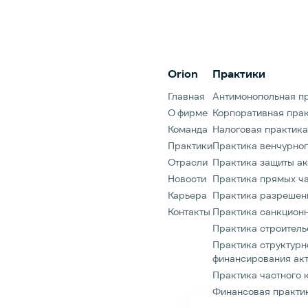
юридической и бизнес
конференции, организу
ссылке.Форум организ
ведущих юридических 
Orion
Практики
Никольская Консалтинг
проходит при организ
Главная
Антимонопольная п
О фирме
Корпоративная пра
Команда
Налоговая практика
Практики
Практика венчурног
Отрасли
Практика защиты ак
Новости
Практика прямых ча
Карьера
Практика разрешен
Контакты
Практика санкционн
Практика строитель
Практика структурн
финансирования ак
Практика частного 
Финансовая практи