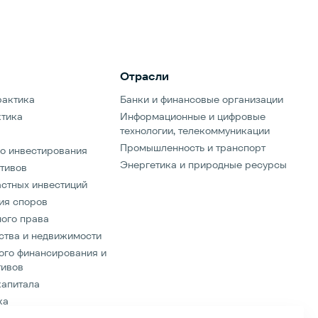
-среды, и продолжающее традиции международной
емой IBA.Регистрация и программа уже доступны по
ован Плановым комитетом, состоящим из партнеров
фирм в области слияний и поглощений: АЛРУД,
Отрасли
, Orion, Stonebridge Legal и ККМП. Мероприятие
ационной поддержке Маркетингового комитета Форума.
рактика
Банки и финансовые организации
ктика
Информационные и цифровые
технологии, телекоммуникации
Промышленность и транспорт
о инвестирования
Энергетика и природные ресурсы
тивов
стных инвестиций
ия споров
ого права
ства и недвижимости
ого финансирования и
тивов
капитала
ка