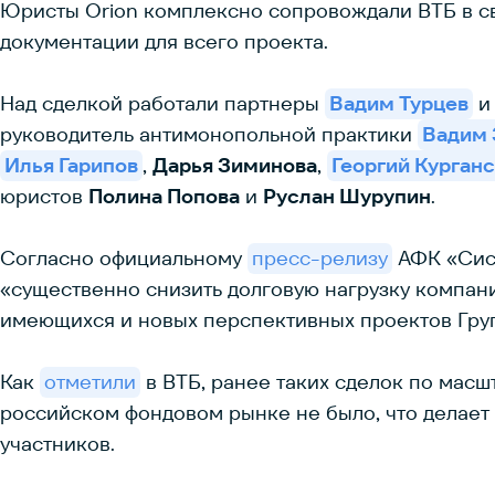
Юристы Orion комплексно сопровождали ВТБ в св
документации для всего проекта.
Над сделкой работали партнеры
Вадим Турцев
руководитель антимонопольной практики
Вадим 
Илья Гарипов
,
Дарья Зиминова
,
Георгий Курган
юристов
Полина Попова
и
Руслан Шурупин
.
Согласно официальному
пресс-релизу
АФК «Сист
«существенно снизить долговую нагрузку компани
имеющихся и новых перспективных проектов Гру
Как
отметили
в ВТБ, ранее таких сделок по мас
российском фондовом рынке не было, что делает
участников.