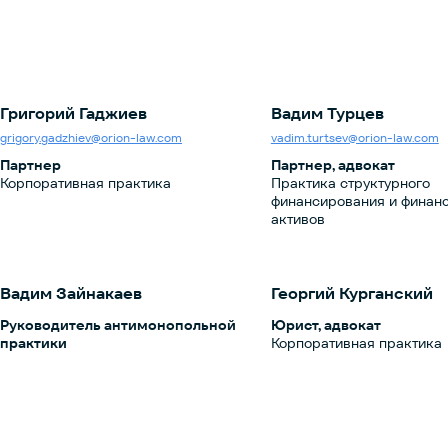
Григорий Гаджиев
Вадим Турцев
grigory.gadzhiev@orion-law.com
vadim.turtsev@orion-law.com
Партнер
Партнер, адвокат
Корпоративная практика
Практика структурного
финансирования и финан
активов
Вадим Зайнакаев
Георгий Курганский
Руководитель антимонопольной
Юрист, адвокат
практики
Корпоративная практика