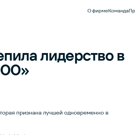
О фирме
Команда
Пр
епила лидерство в
300»
оторая признана лучшей одновременно в