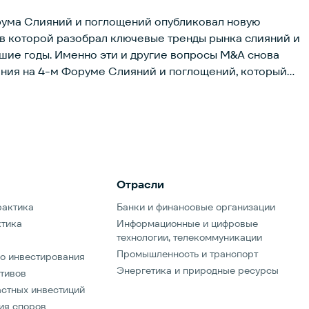
ума Слияний и поглощений опубликовал новую
 в которой разобрал ключевые тренды рынка слияний и
гие вопросы M&A снова
ения на 4-м Форуме Слияний и поглощений, который
6 года. Это одно из ключевых событий для юридических
щее специалистов по слияниям и поглощениям, лидеров
-среды, и продолжающее традиции международной
емой IBA.Регистрация и программа уже доступны по
ован Плановым комитетом, состоящим из партнеров
фирм в области слияний и поглощений: АЛРУД,
Отрасли
, Orion, Stonebridge Legal и ККМП. Мероприятие
ационной поддержке Маркетингового комитета Форума.
рактика
Банки и финансовые организации
ктика
Информационные и цифровые
технологии, телекоммуникации
Промышленность и транспорт
о инвестирования
Энергетика и природные ресурсы
тивов
стных инвестиций
ия споров