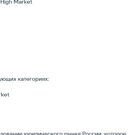
 High Market
ующих категориях:
rket
дование юридического рынка России, которое