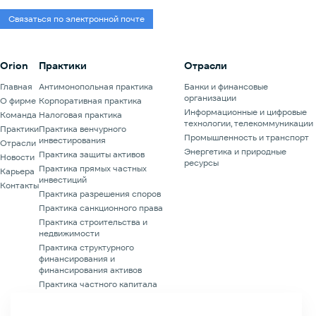
Связаться по электронной почте
Orion
Практики
Отрасли
Главная
Антимонопольная практика
Банки и финансовые
организации
О фирме
Корпоративная практика
Информационные и цифровые
Команда
Налоговая практика
технологии, телекоммуникации
Практики
Практика венчурного
Промышленность и транспорт
инвестирования
Отрасли
Энергетика и природные
Практика защиты активов
Новости
ресурсы
Практика прямых частных
Карьера
инвестиций
Контакты
Практика разрешения споров
Практика санкционного права
Практика строительства и
недвижимости
Практика структурного
финансирования и
финансирования активов
Практика частного капитала
Финансовая практика