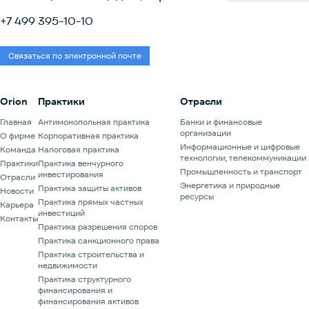
+7 499 395-10-10
Связаться по электронной почте
Orion
Практики
Отрасли
Главная
Антимонопольная практика
Банки и финансовые
организации
О фирме
Корпоративная практика
Информационные и цифровые
Команда
Налоговая практика
технологии, телекоммуникации
Практики
Практика венчурного
Промышленность и транспорт
инвестирования
Отрасли
Энергетика и природные
Практика защиты активов
Новости
ресурсы
Практика прямых частных
Карьера
инвестиций
Контакты
Практика разрешения споров
Практика санкционного права
Практика строительства и
недвижимости
Практика структурного
финансирования и
финансирования активов