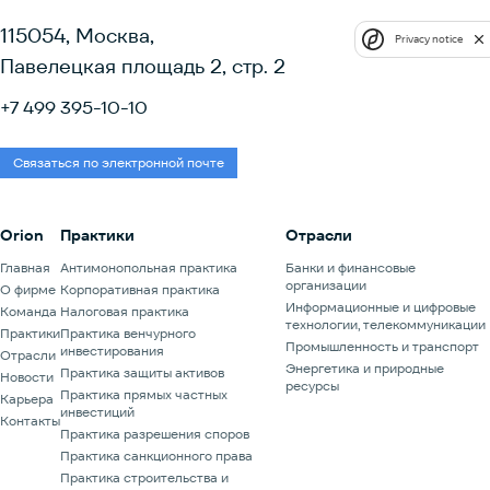
115054, Москва,
Privacy notice
Павелецкая площадь 2, стр. 2
+7 499 395-10-10
Связаться по электронной почте
Orion
Практики
Отрасли
Главная
Антимонопольная практика
Банки и финансовые
организации
О фирме
Корпоративная практика
Информационные и цифровые
Команда
Налоговая практика
технологии, телекоммуникации
Практики
Практика венчурного
Промышленность и транспорт
инвестирования
Отрасли
Энергетика и природные
Практика защиты активов
Новости
ресурсы
Практика прямых частных
Карьера
инвестиций
Контакты
Практика разрешения споров
Практика санкционного права
Практика строительства и