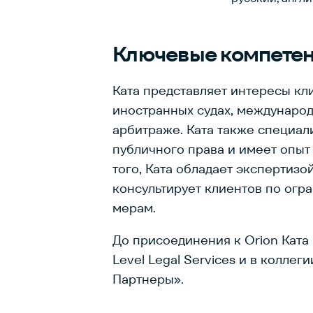
Ключевые
компете
Ката представляет интересы кл
иностранных судах, междунаро
арбитраже. Ката также специал
публичного права и имеет опы
того, Ката обладает экспертизо
консультирует клиентов по ог
мерам.
До присоединения к Orion Ката 
Level Legal Services и в колле
Партнеры».