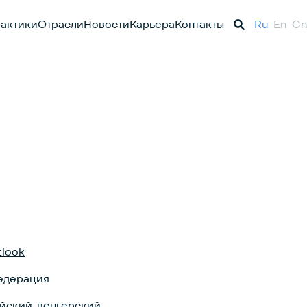
актики
Отрасли
Новости
Карьера
Контакты
Ru
En
Cn
tlook
едерация
ийский, венгерский