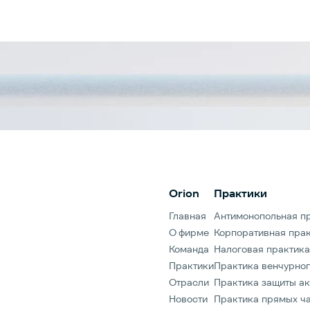
Orion
Практики
Главная
Антимонопольная п
О фирме
Корпоративная пра
Команда
Налоговая практика
Практики
Практика венчурног
Отрасли
Практика защиты ак
Новости
Практика прямых ча