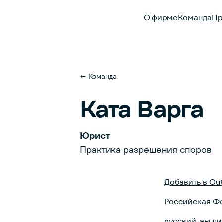
О фирме
Команда
Пр
← Команда
Ката Варга
Юрист
Практика разрешения споров
Добавить в Ou
Российская Ф
русский, англ