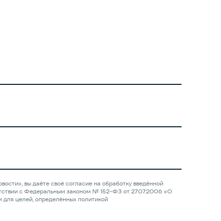
вости», вы даёте своё согласие на обработку введённой
тствии с Федеральным законом № 152-ФЗ от 27.07.2006 «О
и для целей, определённых политикой