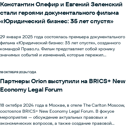
Константин Олефир и Евгений Зеленский
стали героями документального фильма
«Юридический бизнес: 35 лет спустя»
29 января 2025 года состоялась премьера документального
фильма «Юридический бизнес: 35 лет спустя», созданного
командой Право.ru. Фильм представляет собой хронику
значимых событий и изменений, которые пережил
отечественный юридический рынок за последние 35 лет.
Партнеры Orion поделились своими воспоминаниями о том, как
развивался и рос юридический бизнес в России.
18 ОКТЯБРЯ 2024 ГОДА
Партнеры Orion выступили на BRICS+ New
Economy Legal Forum
18 октября 2024 года в Москве, в отеле The Carlton Moscow,
состоялся BRICS+ New Economy Legal Forum. В фокусе
мероприятия — обсуждение актуальных правовых и
экономических вопросов, а также создание правовой
инфраструктуры для международной торговли и инвестиций в