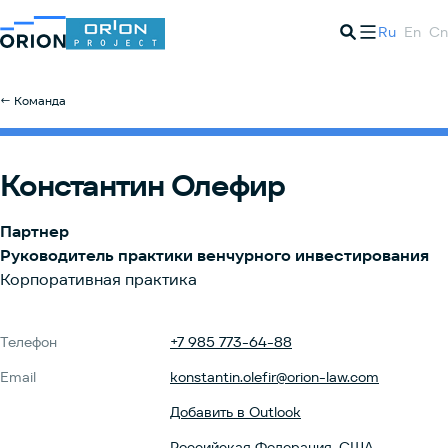
Ru
En
Cn
← Команда
Константин Олефир
Партнер
Руководитель практики венчурного инвестирования
Корпоративная практика
Телефон
+7 985 773-64-88
Email
konstantin.olefir@orion-law.com
Добавить в Outlook
Российская Федерация, США