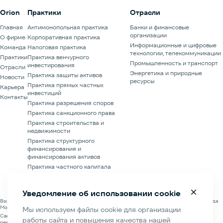
Orion
Практики
Отрасли
Главная
Антимонопольная практика
Банки и финансовые
организации
О фирме
Корпоративная практика
Информационные и цифровые
Команда
Налоговая практика
технологии, телекоммуникации
Практики
Практика венчурного
Промышленность и транспорт
инвестирования
Отрасли
Энергетика и природные
Практика защиты активов
Новости
ресурсы
Практика прямых частных
Карьера
инвестиций
Контакты
Практика разрешения споров
Практика санкционного права
Практика строительства и
недвижимости
Практика структурного
финансирования и
финансирования активов
Практика частного капитала
Финансовая практика
Уведомление об использовании cookie
Вы находитесь на официальном сайте Адвокатского бюро «Партнерство Орион» города
Москвы.
Мы используем файлы cookie для организации
Сведения об Адвокатском бюро «Партнерство Орион» города Москвы содержатся в
работы сайта и повышения качества нашей
реестре адвокатских образований Адвокатской палаты города Москвы.