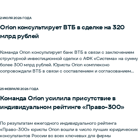
2 ИЮЛЯ 2026 ГОДА
Orion консультирует ВТБ в сделке на 320
млрд рублей
Команда Orion консультирует банк ВТБ в связи с заключением
структурной инвестиционной сделки с АФК «Система» на сумму
более 300 млрд рублей. Юристы Orion комплексно
сопровождали ВТБ в связи с составлением и согласованием
документации для всего проекта.Над сделкой работали
партнеры Вадим Турцев и Григорий Гаджиев, советник Дмитрий
Ёлкин, руководитель антимонопольной практики Вадим
25 ФЕВРАЛЯ 2026 ГОДА
Зайнакаев, старший юрист Артем Асоян, юристы Илья Гарипов,
Команда Orion усилила присутствие в
Дарья Зиминова, Георгий Курганский, Гарегин Шахбазян, а
индивидуальном рейтинге «Право-300»
также помощники юристов Полина Попова и Руслан
Шурупин.Согласно официальному пресс-релизу АФК «Система»,
привлеченные средства помогут «существенно снизить долговую
По результатам ежегодного индивидуального рейтинга
нагрузку компании», а также будут направлены на развитие уже
«Право-300» юристы Orion вошли в число лучших юридических
имеющихся и новых перспективных проектов Группы. Как
консультантов России во всех ключевых для фирмы
отметили в ВТБ, ранее таких сделок по масштабу и сложности