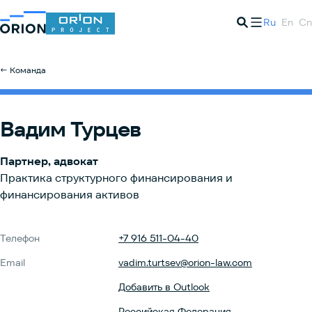
Ru
En
Cn
← Команда
Вадим Турцев
Партнер, адвокат
Практика структурного финансирования и
финансирования активов
Телефон
+7 916 511-04-40
Email
vadim.turtsev@orion-law.com
Добавить в Outlook
Российская Федерация