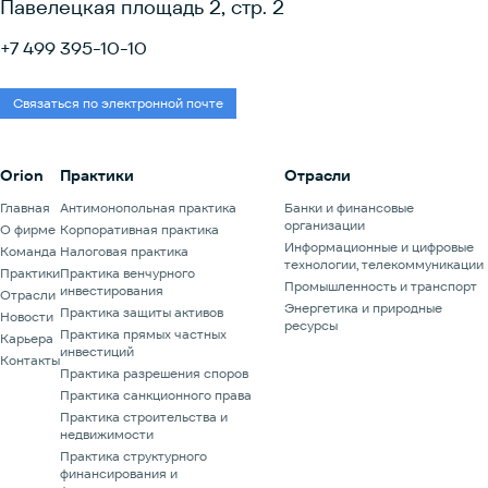
Павелецкая площадь 2, стр. 2
+7 499 395-10-10
Связаться по электронной почте
Orion
Практики
Отрасли
Главная
Антимонопольная практика
Банки и финансовые
организации
О фирме
Корпоративная практика
Информационные и цифровые
Команда
Налоговая практика
технологии, телекоммуникации
Практики
Практика венчурного
Промышленность и транспорт
инвестирования
Отрасли
Энергетика и природные
Практика защиты активов
Новости
ресурсы
Практика прямых частных
Карьера
инвестиций
Контакты
Практика разрешения споров
Практика санкционного права
Практика строительства и
недвижимости
Практика структурного
финансирования и