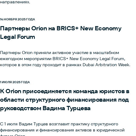
направлениях.
инвестиционных решений на российском фондовом рынке не
было, что делает проект во многом уникальным для всех
участников.
14 НОЯБРЯ 2025 ГОДА
Партнеры Orion на BRICS+ New Economy
Legal Forum
Партнеры Orion приняли активное участие в масштабном
ежегодном мероприятии BRICS+ New Economy Legal Forum,
которое в этом году проходит в рамках Dubai Arbitration Week.
1 ИЮЛЯ 2025 ГОДА
К Orion присоединяется команда юристов в
области структурного финансирования под
руководством Вадима Турцева
С 1 июля Вадим Турцев возглавит практику структурного
финансирования и финансирования активов в юридической