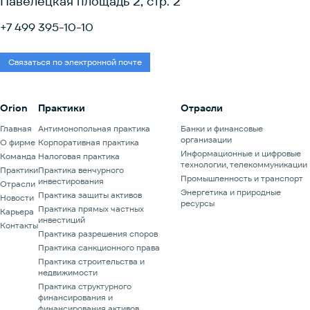
Павелецкая площадь 2, стр. 2
организуемой IBA.Регистрация и программа уже доступны по
ссылке.Форум организован Плановым комитетом, состоящим из
+7 499 395-10-10
партнеров ведущих юридических фирм в области слияний и
поглощений: АЛРУД, Никольская Консалтинг, Orion, Stonebridge
Legal и ККМП. Мероприятие проходит при организационной
Связаться по электронной почте
поддержке Маркетингового комитета Форума.
Orion
Практики
Отрасли
Главная
Антимонопольная практика
Банки и финансовые
организации
О фирме
Корпоративная практика
Информационные и цифровые
Команда
Налоговая практика
технологии, телекоммуникации
Практики
Практика венчурного
Промышленность и транспорт
инвестирования
Отрасли
Энергетика и природные
Практика защиты активов
Новости
ресурсы
Практика прямых частных
Карьера
инвестиций
Контакты
Практика разрешения споров
Практика санкционного права
Практика строительства и
недвижимости
Практика структурного
финансирования и
финансирования активов