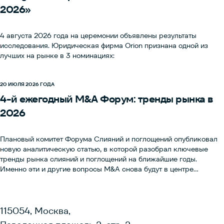
2026»
4 августа 2026 года на церемонии объявлены результаты
исследования. Юридическая фирма Orion признана одной из
лучших на рынке в 3 номинациях:
20 ИЮЛЯ 2026 ГОДА
4-й ежегодный M&A Форум: тренды рынка в
2026
Плановый комитет Форума Слияний и поглощений опубликовал
новую аналитическую статью, в которой разобрал ключевые
тренды рынка слияний и поглощений на ближайшие годы.
Именно эти и другие вопросы M&A снова будут в центре
обсуждения на 4-м Форуме Слияний и поглощений, который
пройдет 12 ноября 2026 года. Это одно из ключевых событий для
юридических экспертов, объединяющее специалистов по
слияниям и поглощениям, лидеров юридической и бизнес-
115054, Москва,
среды, и продолжающее традиции международной конференции,