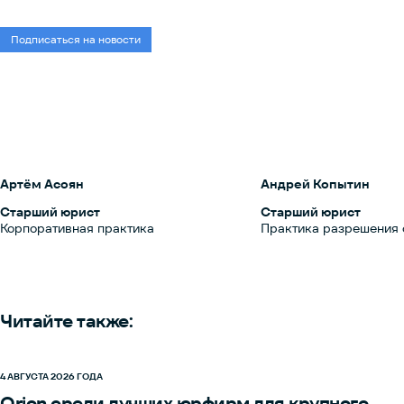
Подписаться на новости
Артём Асоян
Андрей Копытин
Старший юрист
Старший юрист
Корпоративная практика
Практика разрешения 
Читайте также:
4 АВГУСТА 2026 ГОДА
Orion среди лучших юрфирм для крупного