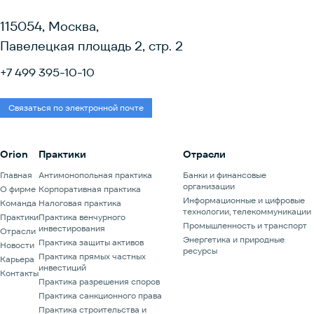
юридических экспертов, объединяющее специалистов по
слияниям и поглощениям, лидеров юридической и бизнес-
115054, Москва,
среды, и продолжающее традиции международной конференции,
Павелецкая площадь 2, стр. 2
организуемой IBA.Регистрация и программа уже доступны по
ссылке.Форум организован Плановым комитетом, состоящим из
+7 499 395-10-10
партнеров ведущих юридических фирм в области слияний и
поглощений: АЛРУД, Никольская Консалтинг, Orion, Stonebridge
Legal и ККМП. Мероприятие проходит при организационной
Связаться по электронной почте
поддержке Маркетингового комитета Форума.
Orion
Практики
Отрасли
Главная
Антимонопольная практика
Банки и финансовые
организации
О фирме
Корпоративная практика
Информационные и цифровые
Команда
Налоговая практика
технологии, телекоммуникации
Практики
Практика венчурного
Промышленность и транспорт
инвестирования
Отрасли
Энергетика и природные
Практика защиты активов
Новости
ресурсы
Практика прямых частных
Карьера
инвестиций
Контакты
Практика разрешения споров
Практика санкционного права
Практика строительства и