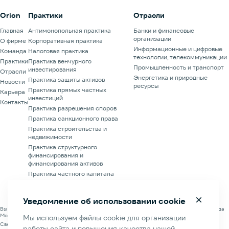
Orion
Практики
Отрасли
Главная
Антимонопольная практика
Банки и финансовые
организации
О фирме
Корпоративная практика
Информационные и цифровые
Команда
Налоговая практика
технологии, телекоммуникации
Практики
Практика венчурного
Промышленность и транспорт
инвестирования
Отрасли
Энергетика и природные
Практика защиты активов
Новости
ресурсы
Практика прямых частных
Карьера
инвестиций
Контакты
Практика разрешения споров
Практика санкционного права
Практика строительства и
недвижимости
Практика структурного
финансирования и
финансирования активов
Практика частного капитала
Финансовая практика
Уведомление об использовании cookie
Вы находитесь на официальном сайте Адвокатского бюро «Партнерство Орион» города
Москвы.
Мы используем файлы cookie для организации
Сведения об Адвокатском бюро «Партнерство Орион» города Москвы содержатся в
работы сайта и повышения качества нашей