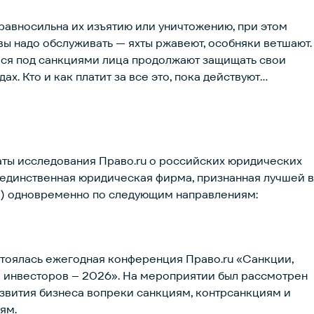
равносильна их изъятию или уничтожению, при этом
ы надо обслуживать — яхты ржавеют, особняки ветшают.
еся под санкциями лица продолжают защищать свои
ах. Кто и как платит за все это, пока действуют
аты исследования Право.ru о российских юридических
 единственная юридическая фирма, признанная лучшей в
а) одновременно по следующим направлениям:
стоялась ежегодная конференция Право.ru «Санкции,
а инвесторов – 2026». На мероприятии был рассмотрен
звития бизнеса вопреки санкциям, контрсанкциям и
ям.