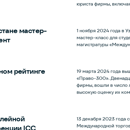
юриста фирмы, включая
консультантов России.
стане мастер-
1 ноября 2024 года в 
мастер-класс для сту
ент
магистратуры «Междуна
ьном рейтинге
19 марта 2024 года вы
«Право-300». Двенадца
фирмы, вошли в число 
высокую оценку их ком
илейной
13 декабря 2023 года
Международной торгов
енции ICC