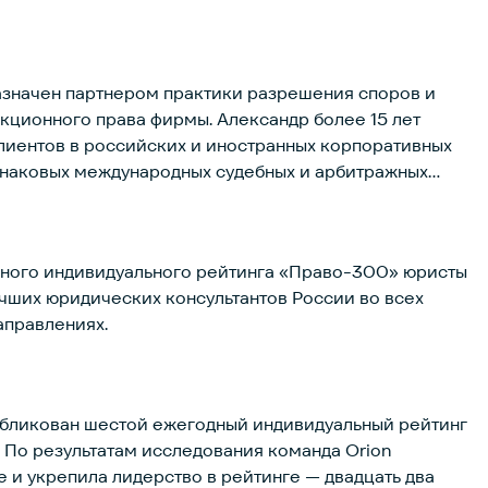
азначен партнером практики разрешения споров и
нкционного права фирмы. Александр более 15 лет
лиентов в российских и иностранных корпоративных
 знаковых международных судебных и арбитражных
ов под руководством Александра защитила клиента в
о наложении антиискового запрета на ведение
ного разбирательства, связанного с санкциями. До
дного индивидуального рейтинга «Право-300» юристы
 в 2022 году Александр был старшим юристом в
учших юридических консультантов России во всех
ской фирме Linklaters, а также работал в лондонском
аправлениях.
рмы Herbert Smith Freehills.
убликован шестой ежегодный индивидуальный рейтинг
По результатам исследования команда Orion
 и укрепила лидерство в рейтинге — двадцать два