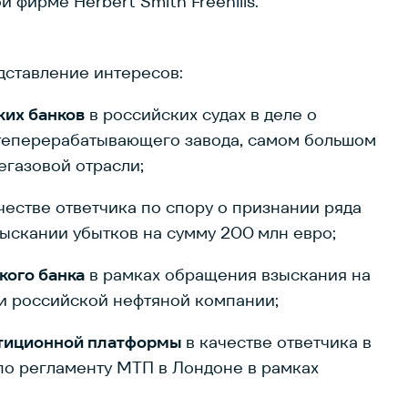
фирме Herbert Smith Freehills.
дставление интересов:
ких банков
в российских судах в деле о
теперерабатывающего завода, самом большом
егазовой отрасли;
честве ответчика по спору о признании ряда
ыскании убытков на сумму 200 млн евро;
кого банка
в рамках обращения взыскания на
и российской нефтяной компании;
стиционной платформы
в качестве ответчика в
по регламенту МТП в Лондоне в рамках